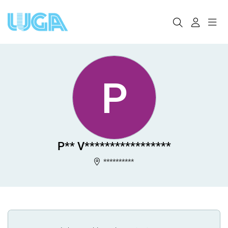
P
P** V*****************
**********