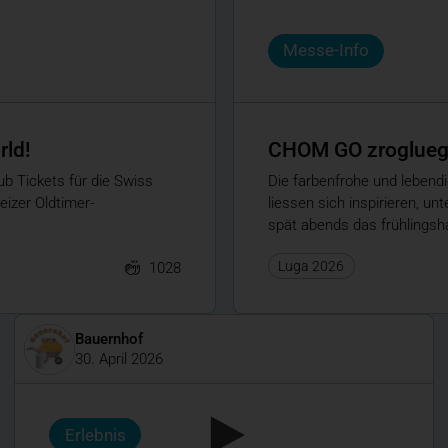
Messe-Info
rld!
CHOM GO zrogluege
ub Tickets für die Swiss
Die farbenfrohe und lebend
eizer Oldtimer-
liessen sich inspirieren, u
spät abends das frühlingsha
Luga 2026
1028
Bauernhof
30. April 2026
Erlebnis