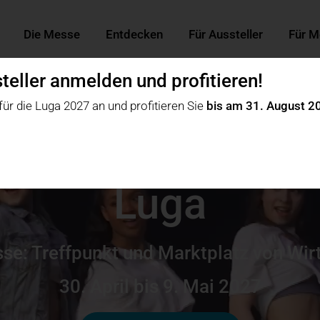
Die Messe
Entdecken
Für Aussteller
Für M
steller anmelden und profitieren!
 für die Luga 2027 an und profitieren Sie
bis am 31. August 
Luga
e: Treffpunkt und Marktplatz von Wirt
30. April bis 9. Mai 2027