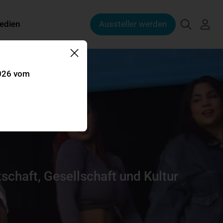
edien
Aussteller werden
2026 vom
schaft, Gesellschaft und Kultur