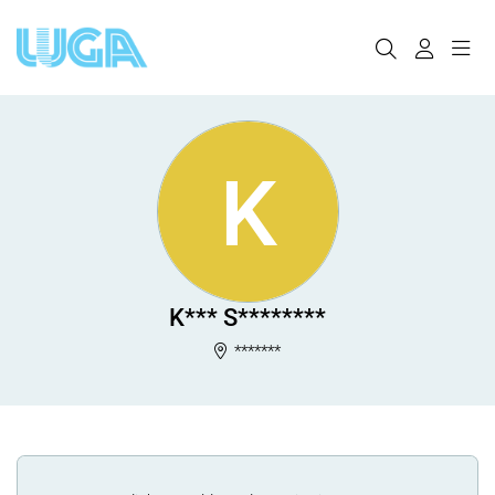
K
K*** S********
*******