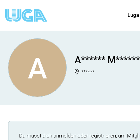
Luga
A
A****** M******
******
Du musst dich anmelden oder registrieren, um Mitgli