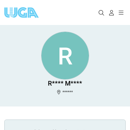
R
R**** M****
******