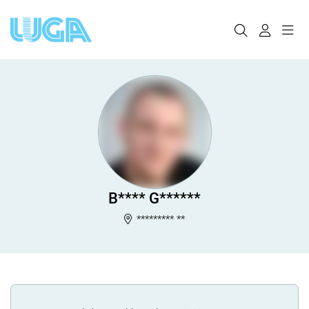
B**** G******
********* **