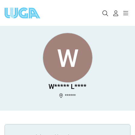
W
W***** L****
******