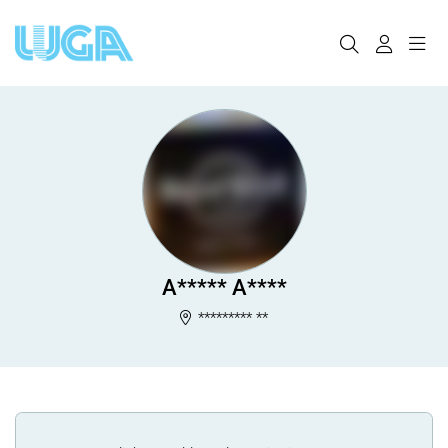
A***** A****
********* **