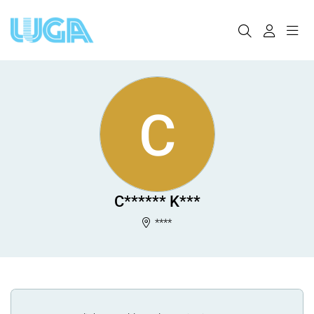
C
C****** K***
****