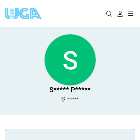
S
S***** P*****
******