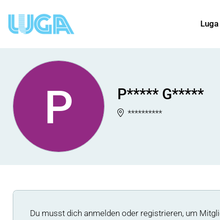
Luga
P
P***** G*****
**********
Du musst dich anmelden oder registrieren, um Mitgli