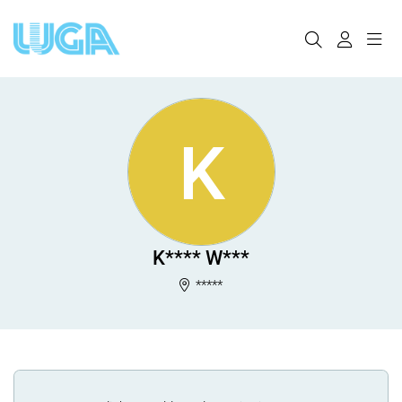
K
K**** W***
*****