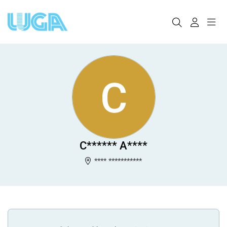
C
C****** A****
**** ***********