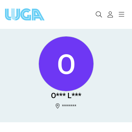
O
O*** L***
*******