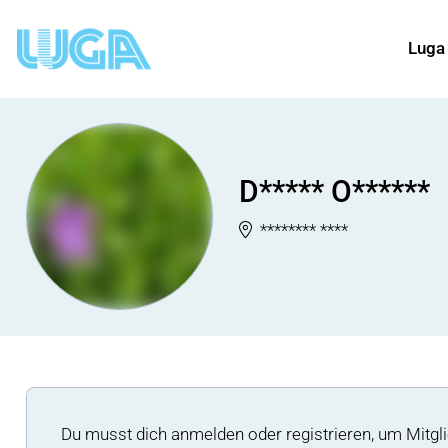
Luga
D***** O******
******** ****
Du musst dich anmelden oder registrieren, um Mitgli