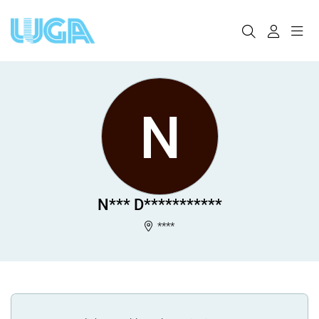
N
N*** D***********
****