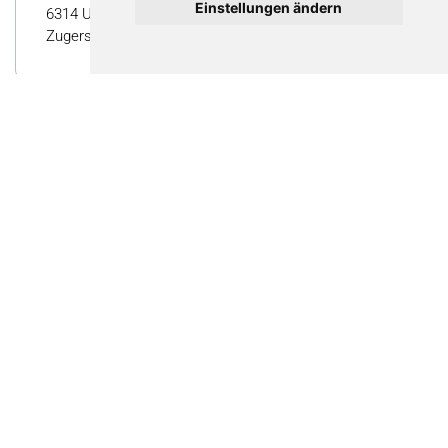
Einstellungen ändern
6314 Unterägeri, Schweiz
Zugerstrasse 21
Kontakt
Neuroth Kundendienst
008000 8001 8001
Nachricht schreiben