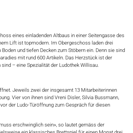
choss eines einladenden Altbaus in einer Seitengasse des
einem Lift ist topmodern. Im Obergeschoss laden drei
m Boden und tiefen Decken zum Stöbern ein. Denn sie sind
aradies mit rund 600 Artikeln. Das Herzstück ist der
sind – eine Spezialität der Ludothek Willisau.
ffnet. Jeweils zwei der insgesamt 13 Mitarbeiterinnen
bung. Vier von ihnen sind Vreni Disler, Silvia Bussmann,
ch vor der Ludo-Türöffnung zum Gespräch für diesen
s muss erschwinglich sein», so lautet gemäss der
ielsweise ein klassisches Brettspiel für einen Monat drei