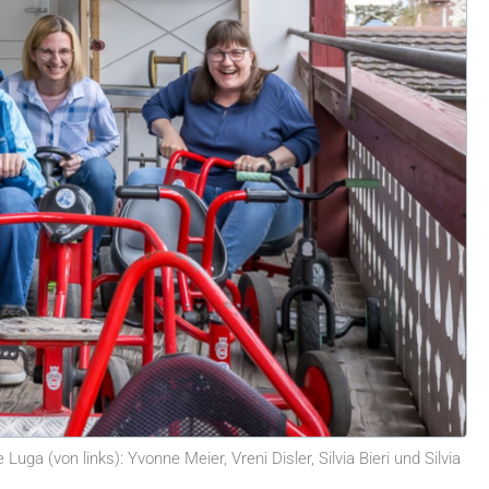
ga (von links): Yvonne Meier, Vreni Disler, Silvia Bieri und Silvia