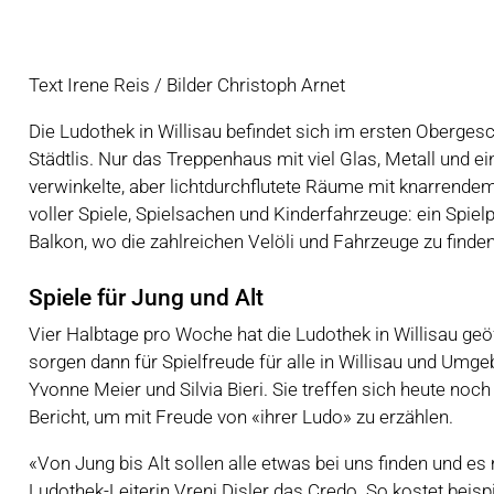
Text Irene Reis / Bilder Christoph Arnet
Die Ludothek in Willisau befindet sich im ersten Oberges
Städtlis. Nur das Treppenhaus mit viel Glas, Metall und 
verwinkelte, aber lichtdurchflutete Räume mit knarrende
voller Spiele, Spielsachen und Kinderfahrzeuge: ein Spielp
Balkon, wo die zahlreichen Velöli und Fahrzeuge zu finden 
Spiele für Jung und Alt
Vier Halbtage pro Woche hat die Ludothek in Willisau geö
sorgen dann für Spielfreude für alle in Willisau und Umge
Yvonne Meier und Silvia Bieri. Sie treffen sich heute no
Bericht, um mit Freude von «ihrer Ludo» zu erzählen.
«Von Jung bis Alt sollen alle etwas bei uns finden und e
Ludothek-Leiterin Vreni Disler das Credo. So kostet beisp