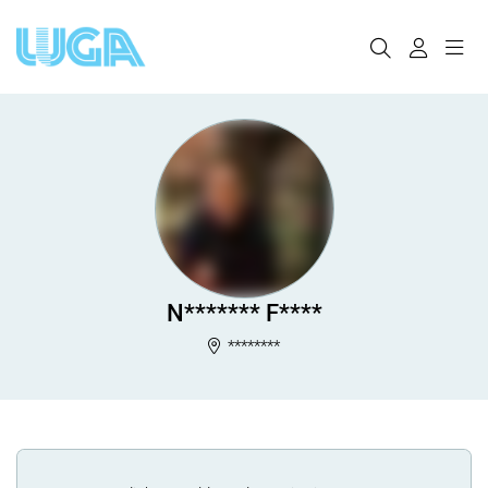
N******* F****
********