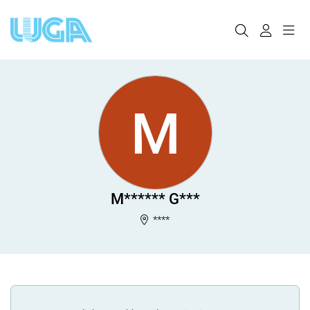
M
M****** G***
****