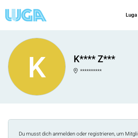
Luga
K
K**** Z***
**********
Du musst dich anmelden oder registrieren, um Mitgli