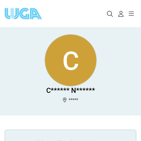
C
C****** N******
*****