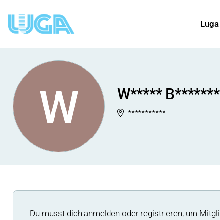
Luga
W
W***** B*******
***********
Du musst dich anmelden oder registrieren, um Mitgli