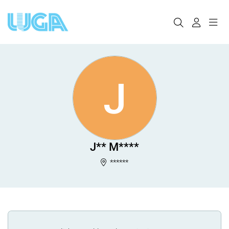
J
J** M****
******