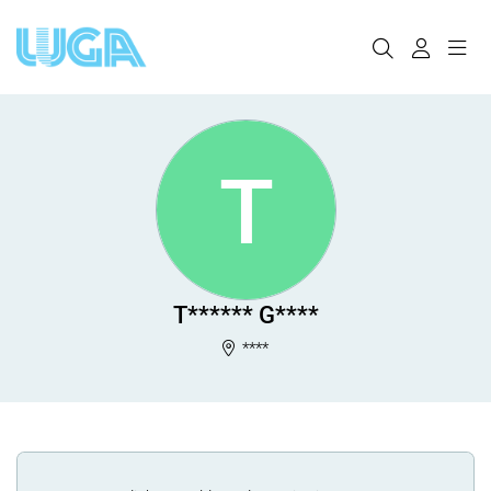
T
T****** G****
****