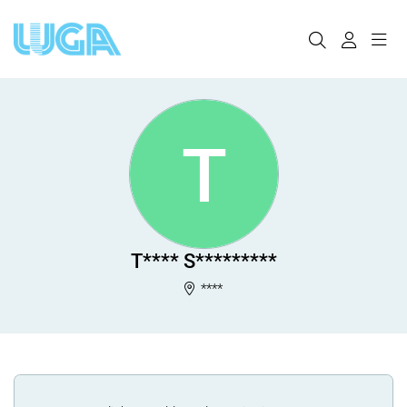
T
T**** S*********
****