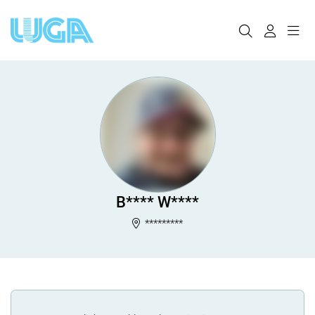
B**** W****
*********