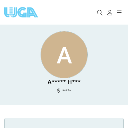
A
A***** H***
*****