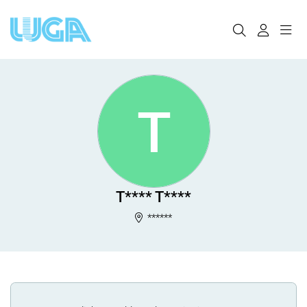
T
T**** T****
******