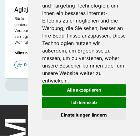
und Targeting Technologien, um
Aglaja Duschsysteme
Ihnen ein besseres Internet-
Rücken entspannt reinigen und wohltuende Duschmassage
Erlebnis zu ermöglichen und die
geniessen : Die Bürstenmassage fördert die Durchblutung, löst
Werbung, die Sie sehen, besser an
Verspannungen im Rückenbereich, sanftes Peeling für
Ihre Bedürfnisse anzupassen. Diese
samtigweiche Haut. Schweizer Qualitätsprodukte mit
Wohlfühl-Effekt!
Technologien nutzen wir
außerdem, um Ergebnisse zu
Münsingen, Schweiz
messen, um zu verstehen, woher
unsere Besucher kommen oder um
Folgen
unsere Website weiter zu
entwickeln.
Weitere laden
Alle akzeptieren
Ich lehne ab
Einstellungen ändern