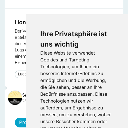
Honig aus der Region degustieren
Der Verband der Luzerner Imkervereine besteht aus
Ihre Privatsphäre ist
8 Sektionen mit über 1380 Imkerinnen und Imker. In
uns wichtig
diesem Jahr 2024 darf die Sektion Sursee an der
Luga den Stand in der Määrthalle präsentieren. Mit
Diese Website verwendet
einem Einwaben Schauvolk erlebt man das
Cookies und Targeting
Bienenvolk hautnah.
Technologien, um Ihnen ein
besseres Internet-Erlebnis zu
44
Luga 2024
ermöglichen und die Werbung,
die Sie sehen, besser an Ihre
Bedürfnisse anzupassen. Diese
Swiss Drink Experience GmbH
Technologien nutzen wir
23. Januar 2025
außerdem, um Ergebnisse zu
messen, um zu verstehen, woher
unsere Besucher kommen oder
Produkt