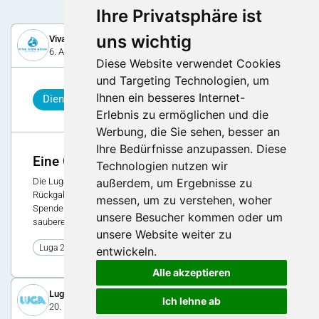
Ihre Privatsphäre ist
uns wichtig
Viva con Agua Schweiz
6. April 2022
Diese Website verwendet Cookies
und Targeting Technologien, um
Ihnen ein besseres Internet-
Dienstleistung
Erlebnis zu ermöglichen und die
Werbung, die Sie sehen, besser an
Ihre Bedürfnisse anzupassen. Diese
Eine Gabel für sauberes Trinkwasser
Technologien nutzen wir
außerdem, um Ergebnisse zu
Die Luga arbeitet mit einem neuen Partner für die Geschirr-
Rückgabe zusammen: Viva con Agua. Der Verein sammelt
messen, um zu verstehen, woher
Spenden, um in Südafrika einen nachhaltigen Zugang zu
unsere Besucher kommen oder um
sauberem Wasser zu gewähren.
unsere Website weiter zu
0
Luga 2022
entwickeln.
Alle akzeptieren
Luga
Ich lehne ab
20. März 2026