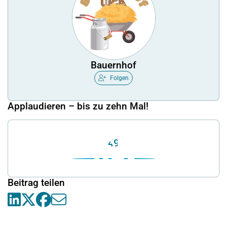
Bauernhof
Folgen
Applaudieren – bis zu zehn Mal!
49
Beitrag teilen