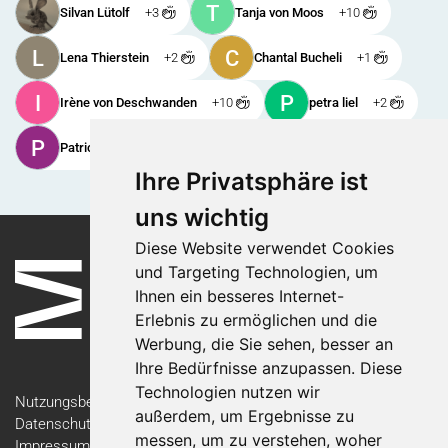
T
Silvan Lütolf
+3
Tanja von Moos
+10
L
C
Lena Thierstein
+2
Chantal Bucheli
+1
I
P
Irène von Deschwanden
+10
petra liel
+2
P
H
Patrick Sandmeier
+1
Heinz Bader
+10
Ihre Privatsphäre ist
uns wichtig
Diese Website verwendet Cookies
und Targeting Technologien, um
Ihnen ein besseres Internet-
Erlebnis zu ermöglichen und die
Werbung, die Sie sehen, besser an
Ihre Bedürfnisse anzupassen. Diese
Technologien nutzen wir
Nutzungsbedingungen
außerdem, um Ergebnisse zu
Datenschutzerklärung
messen, um zu verstehen, woher
Impressum