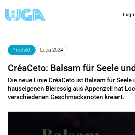
Luga
Produkt
Luga 2024
CréaCeto: Balsam für Seele u
Die neue Linie CréaCeto ist Balsam für Seel
hauseigenen Bieressig aus Appenzell hat Loc
verschiedenen Geschmacksnoten kreiert.