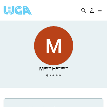
M
M*** H*****
********