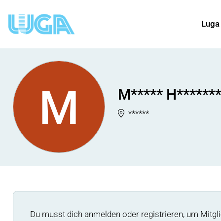
Luga
M
M***** H*******
******
Du musst dich anmelden oder registrieren, um Mitgli