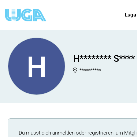
Luga
H
H******** S****
**********
Du musst dich anmelden oder registrieren, um Mitgli