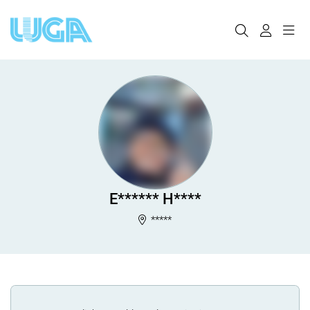
E****** H****
*****