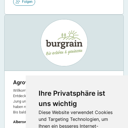
Folgen
Agrovision Burgrain AG
Willkommen bei uns im Burgrain! Schön, dass Sie da sind.
Ihre Privatsphäre ist
Entdecken Sie unseren Erlebnishof mit seinen Angeboten für
Jung und Alt. Sie werden staunen, was wir zu bieten haben. Wir
uns wichtig
haben nichts zu verstecken und freuen uns über euren Besuch.
Diese Website verwendet Cookies
Bis bald
und Targeting Technologien, um
Alberswil, Schweiz
Ihnen ein besseres Internet-