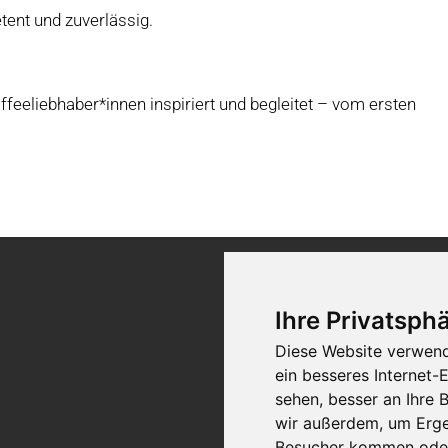
tent und zuverlässig.
eeliebhaber*innen inspiriert und begleitet – vom ersten
Kontakt
Ihre Privatsphä
Diese Website verwend
ein besseres Internet-
sehen, besser an Ihre
wir außerdem, um Erge
Besucher kommen oder 