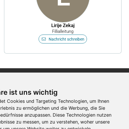
Lirije Zekaj
Fillialleitung
Nachricht schreiben
Newsletter
re ist uns wichtig
et Cookies und Targeting Technologien, um Ihnen
Newsletter-Anmeldung
Erlebnis zu ermöglichen und die Werbung, die Sie
 Bedürfnisse anzupassen. Diese Technologien nutzen
bnisse zu messen, um zu verstehen, woher unsere
Folge der Luga
um unsere Website weiter zu entwickeln.