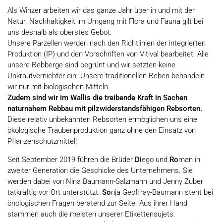
Als Winzer arbeiten wir das ganze Jahr über in und mit der
Natur. Nachhaltigkeit im Umgang mit Flora und Fauna gilt bei
uns deshalb als oberstes Gebot.
Unsere Parzellen werden nach den Richtlinien der integrierten
Produktion (IP) und den Vorschriften von Vitival bearbeitet. Alle
unsere Rebberge sind begrünt und wir setzten keine
Unkrautvernichter ein. Unsere traditionellen Reben behandeln
wir nur mit biologischen Mitteln.
Zudem sind wir im Wallis die treibende Kraft in Sachen
naturnahem Rebbau mit pilzwiderstandsfähigen Rebsorten.
Diese relativ unbekannten Rebsorten ermöglichen uns eine
ökologische Traubenproduktion ganz ohne den Einsatz von
Pflanzenschutzmittel!
Seit September 2019 führen die Brüder
Di
ego und
Ro
man in
zweiter Generation die Geschicke des Unternehmens. Sie
werden dabei von Nina Baumann-Salzmann und Jenny Zuber
tatkräftig vor Ort unterstützt.
So
nja Geoffray-Baumann steht bei
önologischen Fragen beratend zur Seite. Aus ihrer Hand
stammen auch die meisten unserer Etikettensujets.