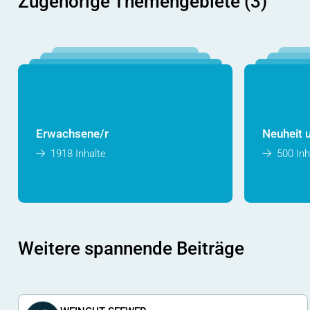
Zugehörige Themengebiete (3)
Erwachsene/r
Neuheit 
1918 Inhalte
500 Inh
Weitere spannende Beiträge