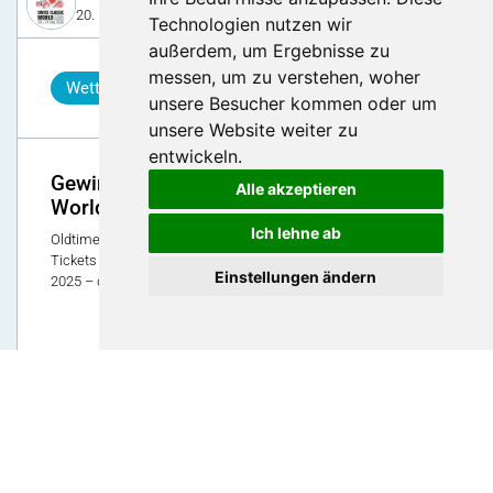
20. Mai 2025
Technologien nutzen wir
außerdem, um Ergebnisse zu
messen, um zu verstehen, woher
Wettbewerb
unsere Besucher kommen oder um
unsere Website weiter zu
entwickeln.
Gewinne Tickets für die Swiss Classic
Alle akzeptieren
World!
Ich lehne ab
Oldtimer-Fans aufgepasst: Wir verlosen exklusiv im Luga-Club
Tickets für die Swiss Classic World vom 31. Mai bis 1. Juni
Einstellungen ändern
2025 – die grösste Schweizer Oldtimer-Veranstaltung!
118
SWISS CLASSIC WORLD 2026
11. Mai 2026
Wettbewerb