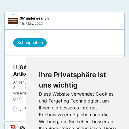
361underwear.ch
16. März 2026
Schnäppchen
LUGA - Special: Mengenrabatt auf Basic-
Ihre Privatsphäre ist
Artikel
An der Luga 2026 haben wir wieder ein Special für dich:
uns wichtig
Schnapp dir drei Stück vom gleichen Basic-Artikel und profitiere
Diese Website verwendet Cookies
von einem attraktiven Mengenrabatt. Welche Basics dazu
gehören, erfährst du im Beitrag. Vorbeischauen lohnt sich!
und Targeting Technologien, um
Ihnen ein besseres Internet-
0
Luga 2026
Erlebnis zu ermöglichen und die
Werbung, die Sie sehen, besser an
SWISS CLASSIC WORLD 2026
Ihre Bedürfnisse anzupassen. Diese