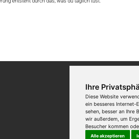
ung entsteht durch das, was du täglich tust.
Kontakt
Ihre Privatsphä
Diese Website verwend
ein besseres Internet-
sehen, besser an Ihre
wir außerdem, um Erge
Besucher kommen oder 
Alle akzeptieren
I