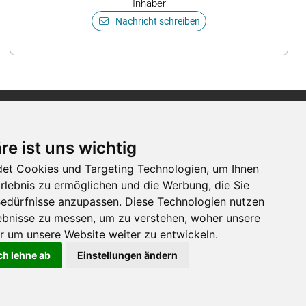
Inhaber
Nachricht schreiben
Newsletter
re ist uns wichtig
et Cookies und Targeting Technologien, um Ihnen
Newsletter-Anmeldung
Erlebnis zu ermöglichen und die Werbung, die Sie
 Bedürfnisse anzupassen. Diese Technologien nutzen
bnisse zu messen, um zu verstehen, woher unsere
Folge der Luga
um unsere Website weiter zu entwickeln.
ch lehne ab
Einstellungen ändern