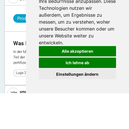
Ihre Bedürfnisse anzupassen. Diese
Technologien nutzen wir
außerdem, um Ergebnisse zu
Produkt
messen, um zu verstehen, woher
unsere Besucher kommen oder um
unsere Website weiter zu
entwickeln.
Was bedeutet regio.garantie?
Alle akzeptieren
In der Määrthalle gibt es diverse Regionalprodukte. Der grösste
Teil der vorliegenden Regionalprodukte ist regio.garantie
Ich lehne ab
zertifiziert. Aber was bedeutet regio.garantie?
30
Luga 2024
Einstellungen ändern
small Foot AG
18. Juni 2020
Story