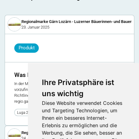
Regionalmarke Gärn Lozärn - Luzerner Bäuerinnen- und Bauernve
23. Januar 2025
Produkt
Was bedeutet regio.garantie?
Ihre Privatsphäre ist
In der Määrthalle sind verschiedene Regionalprodukte
vorzufinden. Der grösste Teil der Produkte sich nach den
uns wichtig
Richtlinen von regio.garantie hergestellt. Aber was bedeutet
regio.garantie?
Diese Website verwendet Cookies
und Targeting Technologien, um
20
Luga 2025
Ihnen ein besseres Internet-
Erlebnis zu ermöglichen und die
Werbung, die Sie sehen, besser an
Regionalmarke Gärn Lozärn - Luzerner Bäuerinnen- und Bauernve
24. Januar 2024